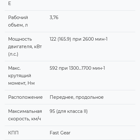
Е
Рабочий
3,76
объем, л
Мощность
122 (165.9) при 2600 мин-1
двигателя, кВт
(л.с.)
Макс.
592 при 1300…1700 мин-1
крутящий
момент, Нм
Расположение
Переднее, продольное
Максимальная
95 (для класса II)
скорость, км/ч
КПП
Fast Gear