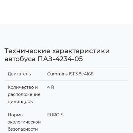
Технические характеристики
автобуса ПАЗ-4234-05
Двигатель
Cummins ISF3.8е4168
Количество и
4 R
расположение
цилиндров
Нормы
ЕURO-5
экологической
безопасности