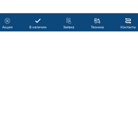
Акции
В наличии
Заявка
Техника
Контакты
МОДЕЛЬНЫЙ РЯД
СЕРВИС
КАТАЛОГ
НОВОСТИ
ПРОДУКЦИИ
О КОМПАНИИ
В НАЛИЧИИ
КОНТАКТЫ
АКЦИИ
ЛИЗИНГ