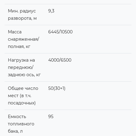
Мин. радиус
9,3
разворота, м
Масса
6445/10500
снаряженная/
полная, кг
Нагрузка на
4000/6500
переднюю/
заднюю ось, кг
Общее число
50(30+1)
мест (в т.ч.
посадочных)
Емкость
95
топливного
бака, л