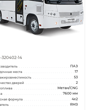
-320402-14
ПАЗ
зводитель
17
дочные места
53
ажировместимость
2
чество дверей
Метан/CNG
топлива
7600 мм
на
4х2
сная формула
ЯМЗ
атель