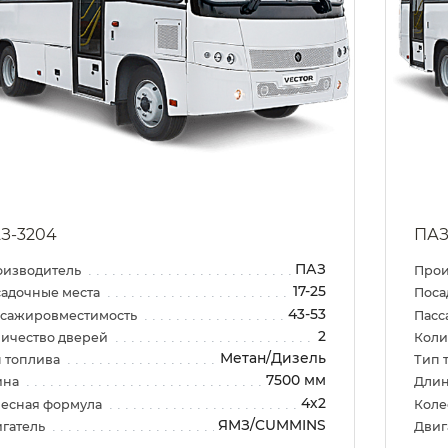
З-3204
ПАЗ
ПАЗ
оизводитель
Прои
17-25
адочные места
Поса
43-53
ссажировместимость
Пасс
2
ичество дверей
Коли
Метан/Дизель
 топлива
Тип 
7500 мм
ина
Дли
4х2
есная формула
Коле
ЯМЗ/CUMMINS
гатель
Двиг