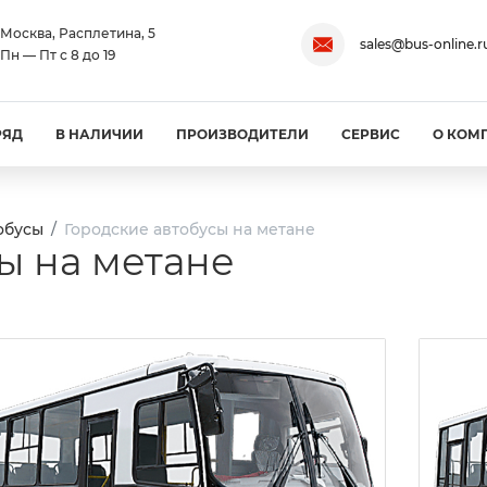
Москва, Расплетина, 5
sales@bus-online.r
Пн — Пт с 8 до 19
РЯД
В НАЛИЧИИ
ПРОИЗВОДИТЕЛИ
СЕРВИС
О КОМ
обусы
Городские автобусы на метане
ы на метане