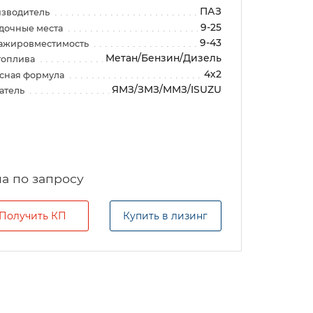
ПАЗ
зводитель
9-25
дочные места
9-43
ажировместимость
Метан/Бензин/Дизель
топлива
4х2
сная формула
ЯМЗ/ЗМЗ/ММЗ/ISUZU
атель
а по запросу
Получить КП
Купить в лизинг