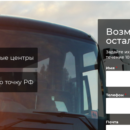
Возм
оста
Задайте их
ные центры
течение 10
Имя
ю точку РФ
Телефон
Почта