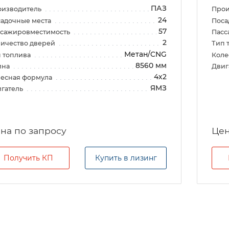
ПАЗ
оизводитель
Прои
24
адочные места
Поса
57
ссажировместимость
Пасс
2
ичество дверей
Тип 
Метан/CNG
 топлива
Коле
8560 мм
ина
Двиг
4х2
есная формула
ЯМЗ
гатель
на по запросу
Цен
Получить КП
Купить в лизинг