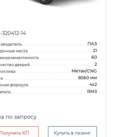
-320412-14
ПАЗ
зводитель
21
дочные места
60
ажировместимость
2
чество дверей
Метан/CNG
топлива
8560 мм
на
4х2
сная формула
ЯМЗ
атель
а по запросу
Получить КП
Купить в лизинг