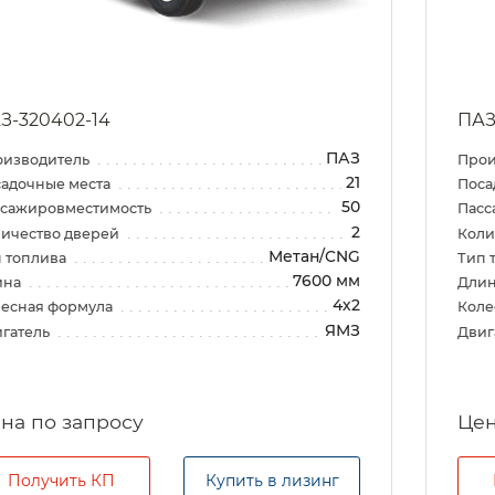
З-320402-14
ПАЗ
ПАЗ
оизводитель
Прои
21
адочные места
Поса
50
ссажировместимость
Пасс
2
ичество дверей
Коли
Метан/CNG
 топлива
Тип 
7600 мм
ина
Дли
4х2
есная формула
Коле
ЯМЗ
гатель
Двиг
на по запросу
Цен
Получить КП
Купить в лизинг