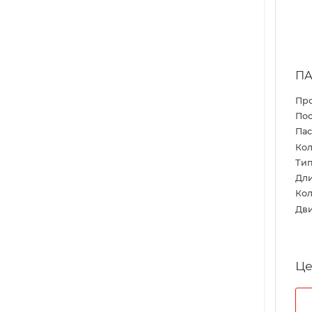
ПА
Пр
Пос
Па
Кол
Тип
Дл
Кол
Дви
Це