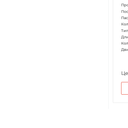
Пр
Пос
Па
Кол
Тип
Дл
Кол
Дви
Це