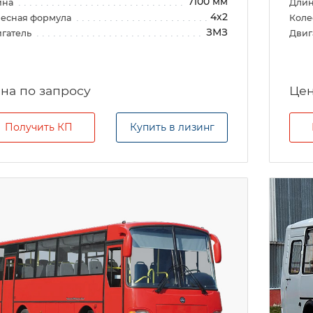
7100 мм
ина
Дли
4х2
есная формула
Коле
ЗМЗ
гатель
Двиг
на по запросу
Цен
Получить КП
Купить в лизинг