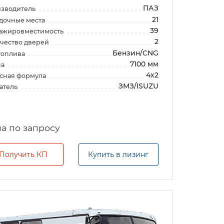
ПАЗ
зводитель
21
дочные места
39
ажировместимость
2
чество дверей
Бензин/CNG
топлива
7100 мм
на
4х2
сная формула
ЗМЗ/ISUZU
атель
а по запросу
Получить КП
Купить в лизинг