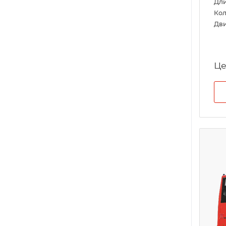
Дл
Кол
Дви
Це