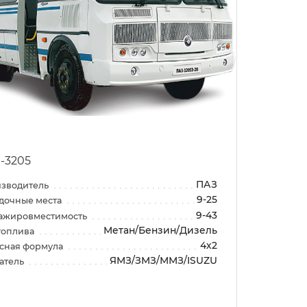
-3205
ПАЗ
зводитель
9-25
дочные места
9-43
ажировместимость
Метан/Бензин/Дизель
топлива
4х2
сная формула
ЯМЗ/ЗМЗ/ММЗ/ISUZU
атель