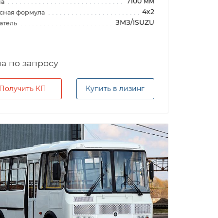
7100 мм
на
4х2
сная формула
ЗМЗ/ISUZU
атель
а по запросу
Получить КП
Купить в лизинг