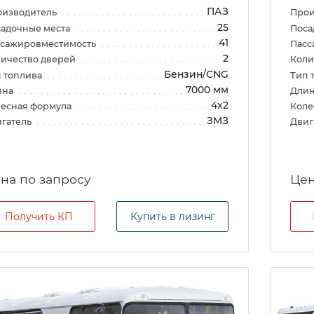
ПАЗ
оизводитель
Прои
25
адочные места
Поса
41
ссажировместимость
Пасс
2
ичество дверей
Коли
Бензин/CNG
 топлива
Тип 
7000 мм
ина
Дли
4х2
есная формула
Коле
ЗМЗ
гатель
Двиг
на по запросу
Цен
Получить КП
Купить в лизинг