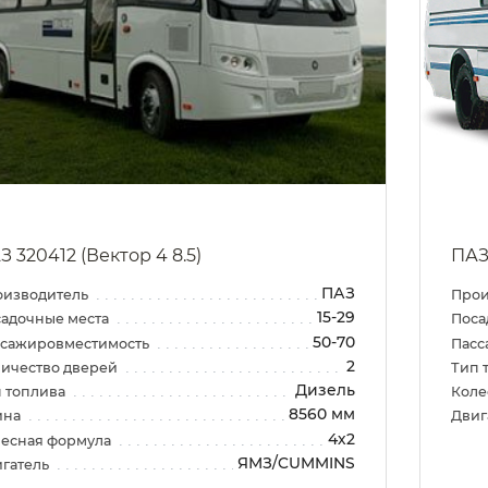
З 320412 (Вектор 4 8.5)
ПАЗ
ПАЗ
оизводитель
Прои
15-29
адочные места
Поса
50-70
ссажировместимость
Пасс
2
ичество дверей
Тип 
Дизель
 топлива
Коле
8560 мм
ина
Двиг
4х2
есная формула
ЯМЗ/CUMMINS
гатель