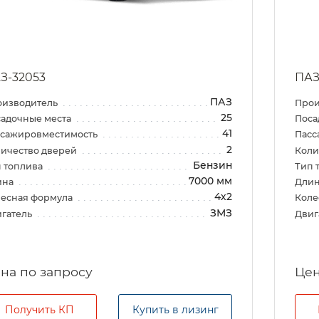
З-32053
ПАЗ
ПАЗ
оизводитель
Прои
25
адочные места
Поса
41
ссажировместимость
Пасс
2
ичество дверей
Коли
Бензин
 топлива
Тип 
7000 мм
ина
Дли
4х2
есная формула
Коле
ЗМЗ
гатель
Двиг
на по запросу
Цен
Получить КП
Купить в лизинг