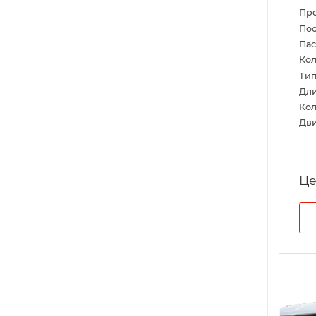
Пр
Пос
Па
Кол
Тип
Дл
Кол
Дви
Це