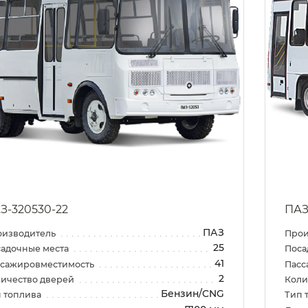
З-320530-22
ПАЗ
ПАЗ
оизводитель
Прои
25
адочные места
Поса
41
ссажировместимость
Пасс
2
ичество дверей
Коли
Бензин/CNG
 топлива
Тип 