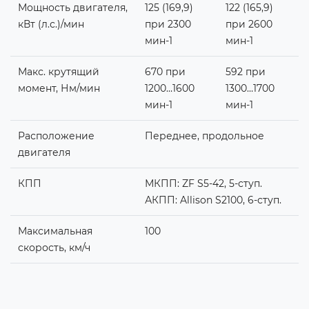
Мощность двигателя,
125 (169,9)
122 (165,9)
кВт (л.с.)/мин
при 2300
при 2600
мин-1
мин-1
Макс. крутящий
670 при
592 при
момент, Нм/мин
1200…1600
1300…1700
мин-1
мин-1
Расположение
Переднее, продольное
двигателя
КПП
МКПП: ZF S5-42, 5-ступ.
АКПП: Allison S2100, 6-ступ.
Максимальная
100
скорость, км/ч