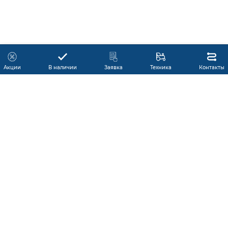
Акции
В наличии
Заявка
Техника
Контакты
МОДЕЛЬНЫЙ РЯД
СЕРВИС
КАТАЛОГ
НОВОСТИ
ПРОДУКЦИИ
О КОМПАНИИ
В НАЛИЧИИ
КОНТАКТЫ