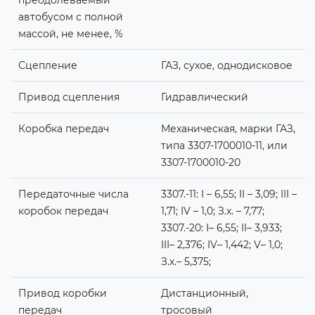
автобусом с полной
массой, не менее, %
Сцепление
ГАЗ, сухое, однодисковое
Привод сцепления
Гидравлический
Коробка передач
Механическая, марки ГАЗ,
типа 3307-1700010-11, или
3307-1700010-20
Передаточные числа
3307.-11: I – 6,55; II – 3,09; III –
коробок передач
1,71; IV – 1,0; З.х. – 7,77;
3307.-20: I– 6,55; II– 3,933;
III– 2,376; IV– 1,442; V– 1,0;
З.х.– 5,375;
Привод коробки
Дистанционный,
передач
тросовый