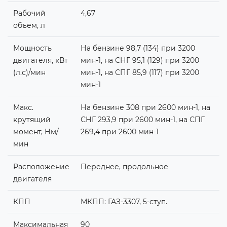
Рабочий
4,67
объем, л
Мощность
На бензине 98,7 (134) при 3200
двигателя, кВт
мин-1, на СНГ 95,1 (129) при 3200
(л.с)/мин
мин-1, на СПГ 85,9 (117) при 3200
мин-1
Макс.
На бензине 308 при 2600 мин-1, на
крутящий
СНГ 293,9 при 2600 мин-1, на СПГ
момент, Нм/
269,4 при 2600 мин-1
мин
Расположение
Переднее, продольное
двигателя
КПП
МКПП: ГАЗ-3307, 5-ступ.
Максимальная
90