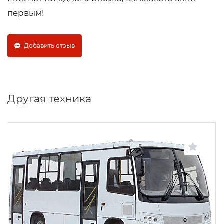
первым!
Добавить отзыв
Другая техника
ПАЗ-320302-02
ПАЗ
Производитель
18
Посадочные места
43
Пассажировместимость
2
Количество дверей
Бензин/Дизель
Тип топлива